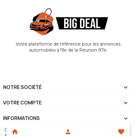
Votre plateforme de référence pour les annonces
automobiles à l'île de la Réunion 974.
NOTRE SOCIÉTÉ

VOTRE COMPTE

INFORMATIONS
keyboard_arrow_down
Copyright © 2024 BIGDEAL, tous droit réservés,
home
person
favorite